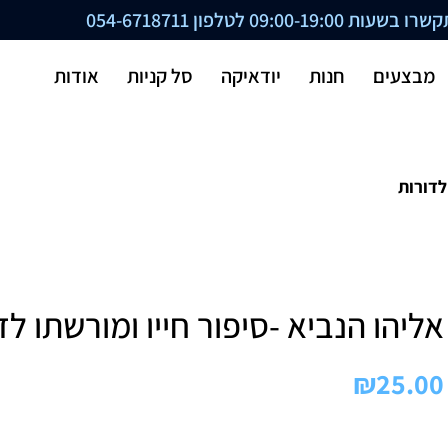
ת 09:00-19:00 לטלפון
054-6718711
מבצעים
חנות
יודאיקה
סל קניות
אודות
לדורות
אליהו הנביא -סיפור חייו ומורשתו לד
₪
25.00