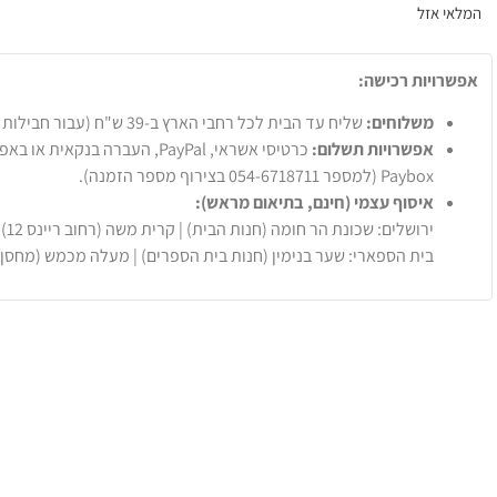
המלאי אזל
אפשרויות רכישה:
משלוחים:
שליח עד הבית לכל רחבי הארץ ב-39 ש"ח (עבור חבילות עד 20 ק"ג).
אפשרויות תשלום:
Paybox (למספר 054-6718711 בצירוף מספר הזמנה).
איסוף עצמי (חינם, בתיאום מראש):
ירושלים: שכונת הר חומה (חנות הבית) | קרית משה (רחוב ריינס 12)
בית הספארי: שער בנימין (חנות בית הספרים) | מעלה מכמש (מחסן