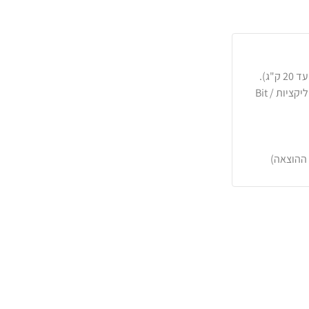
כרטיסי אשראי, PayPal, העברה בנקאית או באפליקציות Bit /
 ההוצאה)