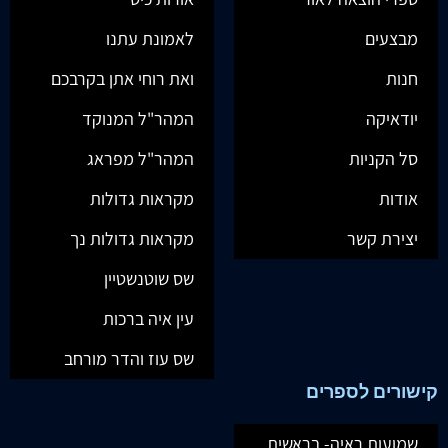
מבצעים
לאמונת עתנו
חנות
ואת רוחי אתן בקרבכם
יודאיקה
המהר"ל המנוקד
סל הקניות
המהר"ל מפראג
אודות
מקראות גדולות
יצירת קשר
מקראות גדולות נך
שס שוטנשטיין
עין איה ברכות
שס עוז והדר מורחב
קישורים לספרים
שמועות ראיה- בראשית