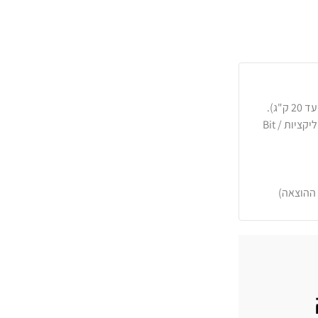
כרטיסי אשראי, PayPal, העברה בנקאית או באפליקציות Bit /
 ההוצאה)