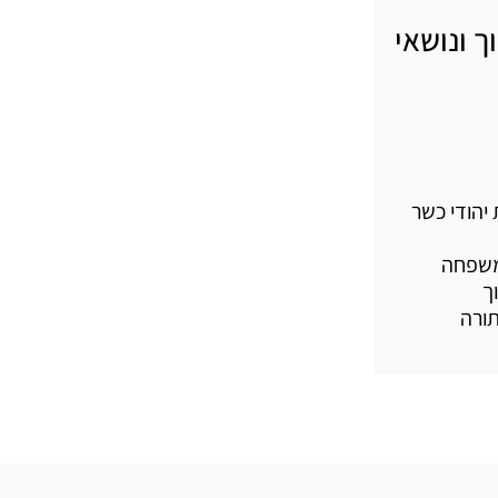
ך ונושאי
יהודי כשר
משפחה
ך
תורה