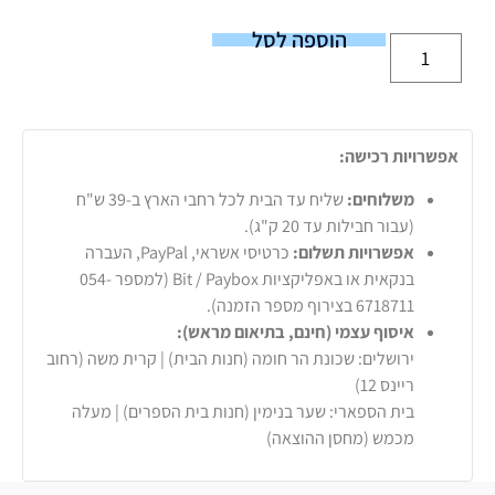
הוספה לסל
אפשרויות רכישה:
משלוחים:
שליח עד הבית לכל רחבי הארץ ב-39 ש"ח
(עבור חבילות עד 20 ק"ג).
אפשרויות תשלום:
כרטיסי אשראי, PayPal, העברה
בנקאית או באפליקציות Bit / Paybox (למספר 054-
6718711 בצירוף מספר הזמנה).
איסוף עצמי (חינם, בתיאום מראש):
ירושלים: שכונת הר חומה (חנות הבית) | קרית משה (רחוב
ריינס 12)
בית הספארי: שער בנימין (חנות בית הספרים) | מעלה
מכמש (מחסן ההוצאה)