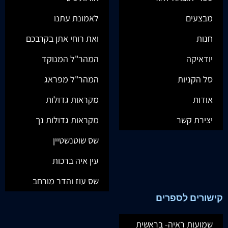
מבצעים
לאמונת עתנו
חנות
ואת רוחי אתן בקרבכם
יודאיקה
המהר"ל המנוקד
סל הקניות
המהר"ל מפראג
אודות
מקראות גדולות
יצירת קשר
מקראות גדולות נך
שס שוטנשטיין
עין איה ברכות
שס עוז והדר מורחב
קישורים לספרים
שמועות ראיה- בראשית