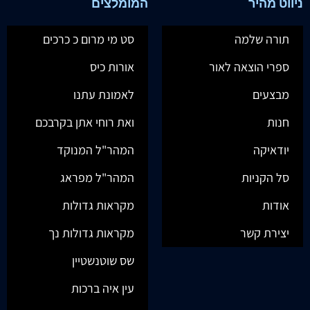
ניווט מהיר
המומלצים
תורה שלמה
סט מי מרום כ כרכים
ספרי הוצאה לאור
אורות כיס
מבצעים
לאמונת עתנו
חנות
ואת רוחי אתן בקרבכם
יודאיקה
המהר"ל המנוקד
סל הקניות
המהר"ל מפראג
אודות
מקראות גדולות
יצירת קשר
מקראות גדולות נך
שס שוטנשטיין
עין איה ברכות