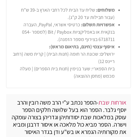
משלוחים:
שליח עד הבית לכל רחבי הארץ ב-39 ש"ח
(עבור חבילות עד 20 ק"ג).
אפשרויות תשלום:
כרטיסי אשראי, PayPal, העברה
בנקאית או באפליקציות Bit / Paybox (למספר 054-
6718711 בצירוף מספר הזמנה).
איסוף עצמי (חינם, בתיאום מראש):
ירושלים: שכונת הר חומה (חנות הבית) | קרית משה (רחוב
ריינס 12)
בית הספארי: שער בנימין (חנות בית הספרים) | מעלה
מכמש (מחסן ההוצאה)
אורחות שבת
-הספר נכתב ע"י הרב משה רובין והרב
יוסף גלבר. הספר הוא בעל שלושה חלקים הספר
עוסק במלאכות שבת יסודותיהן וגדריהן בצורה עומקה
וישרה. הספר מביא כול מלאכה או איסור דרבנן ומביא
את מקורותיה הגמרא או בש"ע ודן בגדר האיסור