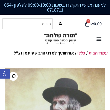
למענה אנושי התקשרו בשעות 09:00-19:00 לטלפון
054-
6718711
0
₪
0.00
עמוד הבית
/
כללי
/ אורחותיך למדני הרב שטיינמן זצ"ל
פתח סרגל נ