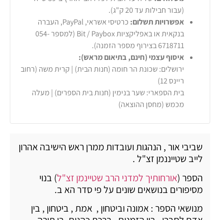
(עבור חבילות עד 20 ק"ג).
אפשרויות תשלום:
כרטיסי אשראי, PayPal, העברה
בנקאית או באפליקציות Bit / Paybox (למספר 054-
6718711 בצירוף מספר הזמנה).
איסוף עצמי (חינם, בתיאום מראש):
ירושלים: שכונת הר חומה (חנות הבית) | קרית משה (רחוב
ריינס 12)
בית הספארי: שער בנימין (חנות בית הספרים) | מעלה
מכמש (מחסן ההוצאה)
שביבי אור , הנהגות ועובדות ממרן ראש הישיבה אהרון
לייב שטייננמן זצ"ל .
הספר (
אורחותיך למדני הרב שטיינמן זצ"ל
) בנוי
מסיפורים בנושאים שונים על פי סדר הא ב.
מנושאי הספר : אמונה וביטחון , אמת , ביטחון , בין