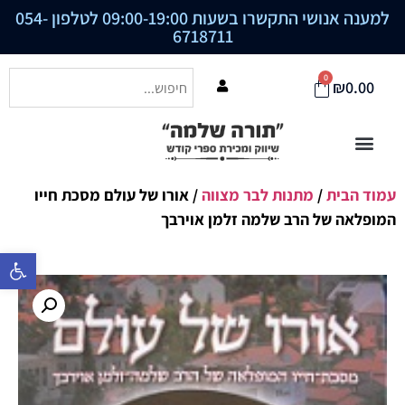
למענה אנושי התקשרו בשעות 09:00-19:00 לטלפון
054-
6718711
0
₪
0.00
עמוד הבית
/
מתנות לבר מצווה
/ אורו של עולם מסכת חייו
המופלאה של הרב שלמה זלמן אוירבך
פתח סרגל נ