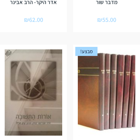
מדבר שור
אדר היקר- הרב אבינר
₪
62.00
₪
55.00
מבצע!