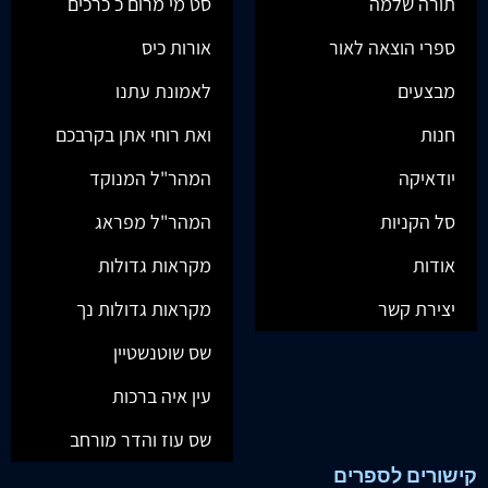
תורה שלמה
סט מי מרום כ כרכים
ספרי הוצאה לאור
אורות כיס
מבצעים
לאמונת עתנו
חנות
ואת רוחי אתן בקרבכם
יודאיקה
המהר"ל המנוקד
סל הקניות
המהר"ל מפראג
אודות
מקראות גדולות
יצירת קשר
מקראות גדולות נך
שס שוטנשטיין
עין איה ברכות
שס עוז והדר מורחב
קישורים לספרים