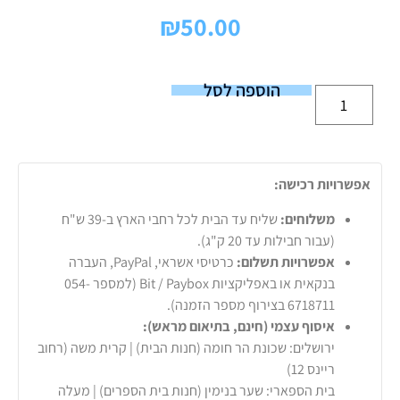
₪
50.00
הוספה לסל
אפשרויות רכישה:
משלוחים:
שליח עד הבית לכל רחבי הארץ ב-39 ש"ח
(עבור חבילות עד 20 ק"ג).
אפשרויות תשלום:
כרטיסי אשראי, PayPal, העברה
בנקאית או באפליקציות Bit / Paybox (למספר 054-
6718711 בצירוף מספר הזמנה).
איסוף עצמי (חינם, בתיאום מראש):
ירושלים: שכונת הר חומה (חנות הבית) | קרית משה (רחוב
ריינס 12)
בית הספארי: שער בנימין (חנות בית הספרים) | מעלה