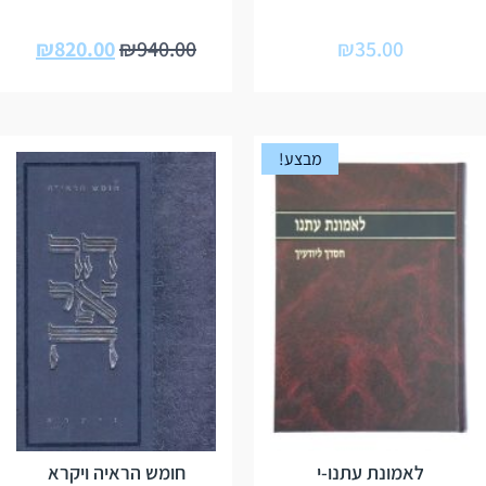
₪
820.00
₪
940.00
₪
35.00
מבצע!
לאמונת עתנו-י
חומש הראיה ויקרא