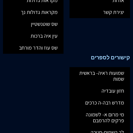
אודות
מקראות גדולות
יצירת קשר
מקראות גדולות נך
שס שוטנשטיין
עין איה ברכות
שס עוז והדר מורחב
קישורים לספרים
שמועות ראיה- בראשית
שמות
חזון עובדיה
מדרש רבה-ה כרכים
מי מרום א- לשמונה
פרקים להרמבם
לב השמים-חנוכה