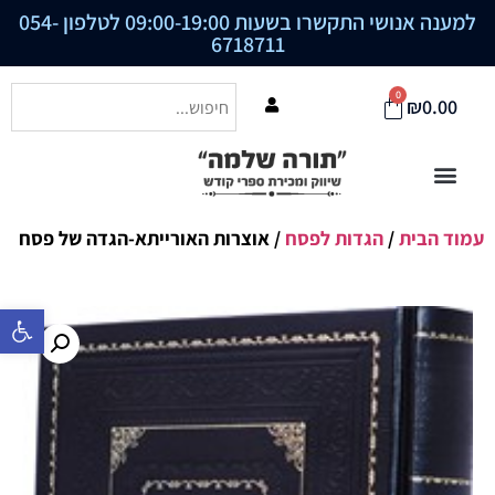
למענה אנושי התקשרו בשעות 09:00-19:00 לטלפון
054-
6718711
0
₪
0.00
עמוד הבית
/
הגדות לפסח
/ אוצרות האורייתא-הגדה של פסח
פתח סרגל נ