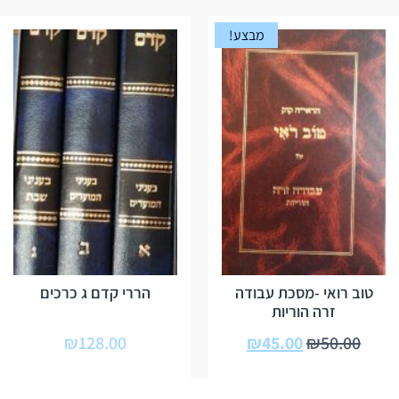
מבצע!
טוב רואי -מסכת עבודה
הררי קדם ג כרכים
זרה הוריות
₪
128.00
₪
45.00
₪
50.00