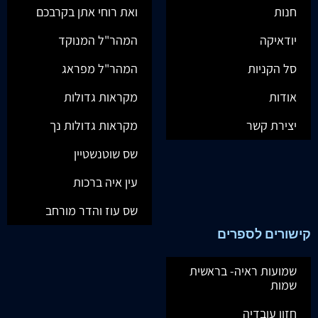
חנות
ואת רוחי אתן בקרבכם
יודאיקה
המהר"ל המנוקד
סל הקניות
המהר"ל מפראג
אודות
מקראות גדולות
יצירת קשר
מקראות גדולות נך
שס שוטנשטיין
עין איה ברכות
שס עוז והדר מורחב
קישורים לספרים
שמועות ראיה- בראשית
שמות
חזון עובדיה