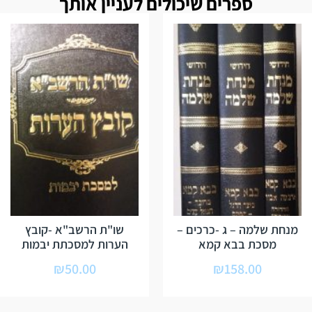
ספרים שיכולים לעניין אותך
מנחת שלמה – ג -כרכים –
שו"ת הרשב"א -קובץ
מסכת בבא קמא
הערות למסכתת יבמות
₪
50.00
₪
158.00