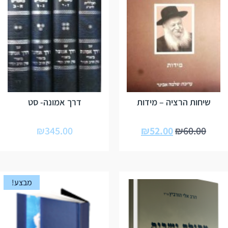
שיחות הרציה – מידות
דרך אמונה- סט
₪
345.00
₪
52.00
₪
60.00
מבצע!