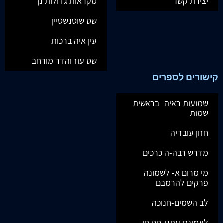
יצירת קשר
מקראות גדולות נך
שס שוטנשטיין
עין איה ברכות
שס עוז והדר מורחב
קישורים לספרים
שמועות ראיה- בראשית
שמות
חזון עובדיה
מדרש רבה-ה כרכים
מי מרום א- לשמונה
פרקים להרמבם
לב השמים-חנוכה
לאמונת עתנו-סט חי