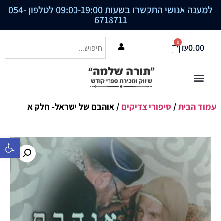
למענה אנושי התקשרו בשעות 09:00-19:00 לטלפון
054-
6718711
0
₪
0.00
עמוד הבית
/
סיפורי צדיקים
/ אוהבם של ישראל- חלק א
פתח סרגל נ