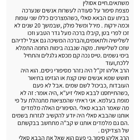
משתאים.חיים אסולין
מצפת סיפור על סעודה לעשרות אנשים שנערכה
בביתו עם הבאא סאלי ,כשהמצרכים כללו שני עופות
וכמה ירקות . מירל ומשל פולק ,שבמשך 20 שנים לא
זכו לפרי בטן ,קיבלו ברכה מעל גדר הטבע וזכו
לשלישיה ולתאומים,והברכה המשיכה גם אצל ילדיהם
שזכו לשלישיות. מקוה שנבנה בימות החמה התמלא
בימי גשמים .טייס נכה קם מכסא גלגלים והתחיל
ללכת,ועוד
הרב אליהו זק"ל היה נזהר מסיפורי ניסים. הוא היה
חושש שמא אנשים שינו קצת או הגזימו בתיאור
העובדות ,כביכול לשם שמים .אבל לא פעם
,כשהתייחסנו לבבא סאלי זיע"א ,היה אומר: זה לא
מופת בעלמא. אני ראיתי שהמציאות מתנהלת על פי
מה שאמר הבבא סאלי .הסיפורים האלה מלמדים
אותנו שהבבא סאלי היה יודע להקשיב לגזרות בשמים
.הם גם מלמדים אותנו ש קב"ה מתחשב בבקשתם
של הצדיקים .
הרב אליהו סיפור,כי פעם הוא שאל את הבבא סאלי