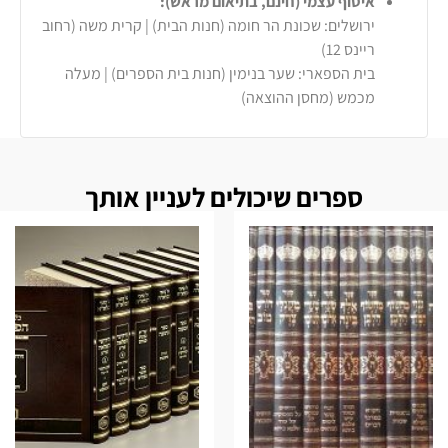
איסוף עצמי (חינם, בתיאום מראש):
ירושלים: שכונת הר חומה (חנות הבית) | קרית משה (רחוב
ריינס 12)
בית הספארי: שער בנימין (חנות בית הספרים) | מעלה
מכמש (מחסן ההוצאה)
ספרים שיכולים לעניין אותך