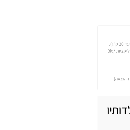
כרטיסי אשראי, PayPal, העברה בנקאית או באפליקציות Bit /
 ההוצאה)
ותיו