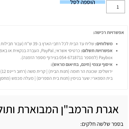
הוספה לסל
אפשרויות רכישה:
משלוחים:
שליח עד הבית לכל רחבי הארץ ב-39 ש"ח (עבור חבילות עד 20 ק"ג).
אפשרויות תשלום:
Paybox (למספר 054-6718711 בצירוף מספר הזמנה).
איסוף עצמי (חינם, בתיאום מראש):
ירושלים: שכונת הר חומה (חנות הבית) | קרית משה (רחוב ריינס 12)
בית הספארי: שער בנימין (חנות בית הספרים) | מעלה מכמש (מחסן
אגרת הרמב"ן המבוארת ותולד
בספר שלשה חלקים: