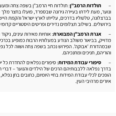
–
תולדות הרמב"ן
: תולדות חיי הרמב"ן בשפה צחה ומעו
ונוער, מעת לידתו בעיירה גירונה שבספרד, פועלו בחצר מלך ס
בברצלונה, טלטוליו בדרכים, עלייתו לארץ ישראל והקמת היישו
בירושלים. בשילוב תצלומים נדירים ופריטים היסטוריים קדומים
–
אגרת הרמב"ן המבוארת
: אותיות מאירות עינים, ניקוד 
מדוייק, בביאור משולב הנודע במעלותיו הרבות כמופיע בכרכי
שבמהדורת 'אבוקה'. הפירוש נכתב בשפה צחה ושווה לכל נפש
והוריהם, חניכים ומחנכיהם.
–
סיפורי עבודת המידות
: סיפורים נפלאים להחדרת כל י
בדרך נפלאה ללבבותיהם הרכים של הילדים והנוער – דברי ה
הופכים לכלי עבודת המידות בחיי היומיום, כתובים בחן נפלא,
איורים מרהיבי העין.