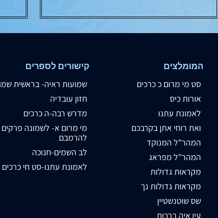
המומלצים
קישורים לספרים
סט מי מרום כ כרכים
שמועות ראיה- בראשית שמו
אורות כיס
חזון עובדיה
לאמונת עתנו
מדרש רבה-ה כרכים
ואת רוחי אתן בקרבכם
מי מרום א- לשמונה פרקים
להרמבם
המהר"ל המנוקד
לב השמים-חנוכה
המהר"ל מפראג
לאמונת עתנו-סט חי כרכים
מקראות גדולות
מקראות גדולות נך
שס שוטנשטיין
עין איה ברכות