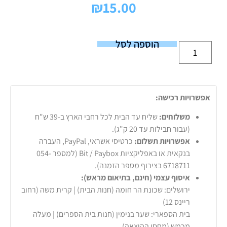
₪
15.00
הוספה לסל
אפשרויות רכישה:
משלוחים:
שליח עד הבית לכל רחבי הארץ ב-39 ש"ח
(עבור חבילות עד 20 ק"ג).
אפשרויות תשלום:
כרטיסי אשראי, PayPal, העברה
בנקאית או באפליקציות Bit / Paybox (למספר 054-
6718711 בצירוף מספר הזמנה).
איסוף עצמי (חינם, בתיאום מראש):
ירושלים: שכונת הר חומה (חנות הבית) | קרית משה (רחוב
ריינס 12)
בית הספארי: שער בנימין (חנות בית הספרים) | מעלה
מכמש (מחסן ההוצאה)