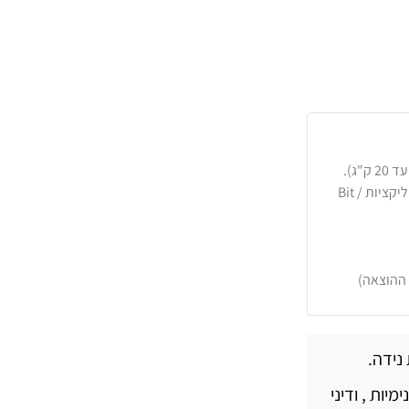
כרטיסי אשראי, PayPal, העברה בנקאית או באפליקציות Bit /
 ההוצאה)
נידה.
יות , ודיני