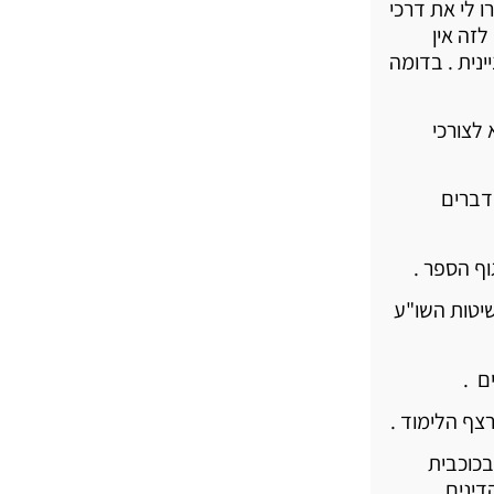
 לי את דרכי
זה אין
נית . בדומה
לצורכי
דברים
ף הספר .
שיטות השו"ע
ם .
צף הלימוד .
בכוכבית
דינים