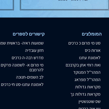
המומלצים
קישורים לספרים
סט מי מרום כ כרכים
שמועות ראיה- בראשית שמו
אורות כיס
חזון עובדיה
לאמונת עתנו
מדרש רבה-ה כרכים
ואת רוחי אתן בקרבכם
מי מרום א- לשמונה פרקים
להרמבם
המהר"ל המנוקד
לב השמים-חנוכה
המהר"ל מפראג
לאמונת עתנו-סט חי כרכים
מקראות גדולות
מקראות גדולות נך
שס שוטנשטיין
עין איה ברכות