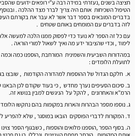
חציצה בשנים ,נעזרתי במידה רבה ע"י רופאים ידועים שהסבירו
הטיפול השכיחות אותם היה צריך לברר מצד ההלכה . ובנוסף ל
בדברים המובאים בספר דבר אשר לא עבר את בקורתם העיניי
לזה בדברים עם המומחים באותם שטחים .
עם כל זה הספר לא נועד כדי לפסוק ממנו הלכה למעשה אלא 
לימוד , וכדי שהציבור ידע מה ואיך לשאול למורי הוראה .
במהדורות השביעית והשמינית המורחבת ,הוספנו כמה וכמה 
לתועלת הלומדים :
א. חלקם הגדול של ההוספות למהדורה הקודמות , שובצו בגו
ב. סיכום הסעיפים נערך מחדש , כי בעוד שקודם לכן הבאנו 
הרמ"א והאחרונים , להקל על הניגשים למבין בנושא זה.
ג. נוספו מספר הבהרות והארות במקומות בהם נתקשו הלומדי
ד. המקורות לדברי הפוסקים הובאו במוסגר , שלא להפריע לר
ה. בסוף הספר ,הוספנו מלואים והוספות , כשבגוף הספר צוינו 
אותם המקומות , הורחב מפתח העניינים ,ונכללו בו גם פרטי ה