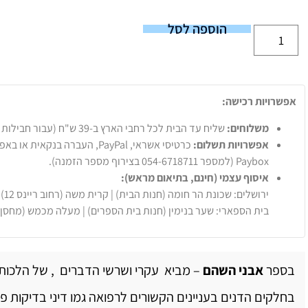
הוספה לסל
אפשרויות רכישה:
משלוחים:
שליח עד הבית לכל רחבי הארץ ב-39 ש"ח (עבור חבילות עד 20 ק"ג).
אפשרויות תשלום:
Paybox (למספר 054-6718711 בצירוף מספר הזמנה).
איסוף עצמי (חינם, בתיאום מראש):
ירושלים: שכונת הר חומה (חנות הבית) | קרית משה (רחוב ריינס 12)
בית הספארי: שער בנימין (חנות בית הספרים) | מעלה מכמש (מחסן
בספר
אבני השהם
– מביא עקרי ושרשי הדברים , של הלכות 
בחלקים הדנים בעניינים הקשורים לרפואה גמו דיני בדיקות פנימ