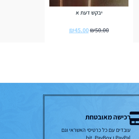
יבקש דעת א
₪
45.00
₪
50.00
רכישה מאובטחת
עובדים עם כל כרטיסי האשראי וגם
PayPal ו bit, PayBox