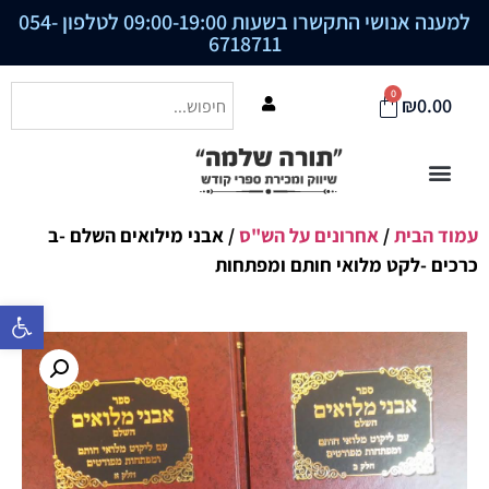
למענה אנושי התקשרו בשעות 09:00-19:00 לטלפון
054-
6718711
0
₪
0.00
עמוד הבית
/
אחרונים על הש"ס
/ אבני מילואים השלם -ב
כרכים -לקט מלואי חותם ומפתחות
פתח סרגל נ