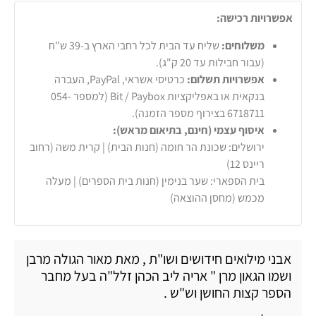
אפשרויות רכישה:
משלוחים:
שליח עד הבית לכל רחבי הארץ ב-39 ש"ח
(עבור חבילות עד 20 ק"ג).
אפשרויות תשלום:
כרטיסי אשראי, PayPal, העברה
בנקאית או באפליקציות Bit / Paybox (למספר 054-
6718711 בצירוף מספר הזמנה).
איסוף עצמי (חינם, בתיאום מראש):
ירושלים: שכונת הר חומה (חנות הבית) | קרית משה (רחוב
ריינס 12)
בית הספארי: שער בנימין (חנות בית הספרים) | מעלה
מכמש (מחסן ההוצאה)
אבני מילואים חידושים ושו"ת , מאת מאור הגולה מרבן
ושמו הגאון מרן " אריה ליב הכהן זלל"ה בעל מחבר
הספר קצות החושן וש"ש .