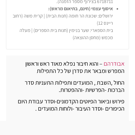
6718711 בצירוף מספר הזמנה).
איסוף עצמי (חינם, בתיאום מראש):
ירושלים: שכונת הר חומה (חנות הבית) | קרית משה (רחוב
ריינס 12)
בית הספארי: שער בנימין (חנות בית הספרים) | מעלה
מכמש (מחסן ההוצאה)
אבודרהם
– והוא חיבור נפלא מאוד ראש וראשון
המפרש ומבאר את סדרן של כל התפילות
החול ,השבת , המועדים ותפילות התעניות סדר
הברכות -הפרשיות -וההפטרות.
פירוש וביאור הפיוטים הקדמונים-וסדר עבודת היום
הכיפורים -וסדר העיבור -ולוחות המועדים .