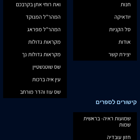
חנות
ואת רוחי אתן בקרבכם
יודאיקה
המהר"ל המנוקד
סל הקניות
המהר"ל מפראג
אודות
מקראות גדולות
יצירת קשר
מקראות גדולות נך
שס שוטנשטיין
עין איה ברכות
שס עוז והדר מורחב
קישורים לספרים
שמועות ראיה- בראשית
שמות
חזון עובדיה