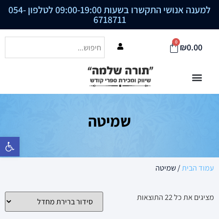
למענה אנושי התקשרו בשעות 09:00-19:00 לטלפון
054-
6718711
0
₪
0.00
שמיטה
פתח סרגל נ
עמוד הבית
/ שמיטה
מציגים את כל ⁦22⁩ התוצאות