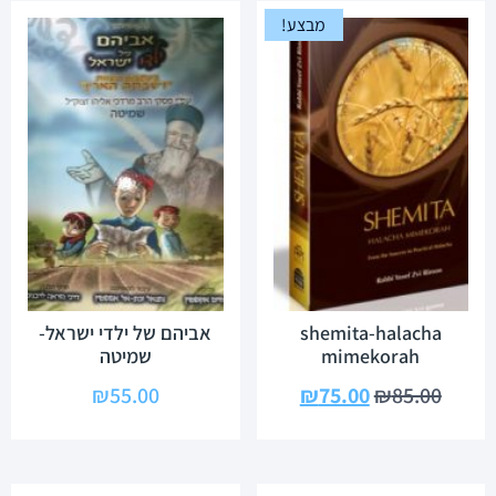
מבצע!
shemita-halacha
אביהם של ילדי ישראל-
mimekorah
שמיטה
₪
55.00
₪
75.00
₪
85.00