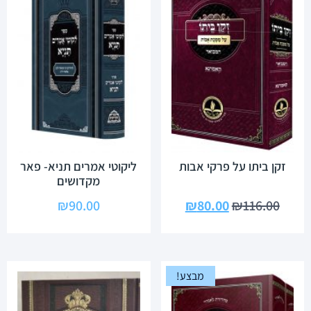
זקן ביתו על פרקי אבות
ליקוטי אמרים תניא- פאר
מקדושים
₪
90.00
₪
80.00
₪
116.00
מבצע!