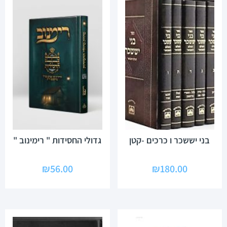
בני יששכר ו כרכים -קטן
גדולי החסידות " רימינוב "
₪
56.00
₪
180.00