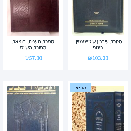
מסכת עירבין שוטייטנטין-
מסכת תענית -הוצאת
בינוני
מסורת הש"ס
₪
57.00
₪
103.00
מבצע!