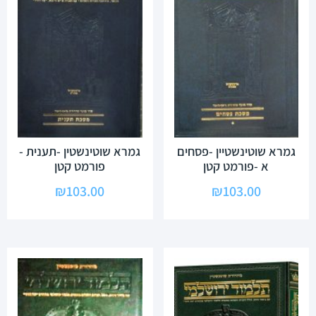
גמרא שוטינשטיין -פסחים
גמרא שוטינשטין -תענית -
א -פורמט קטן
פורמט קטן
₪
103.00
₪
103.00