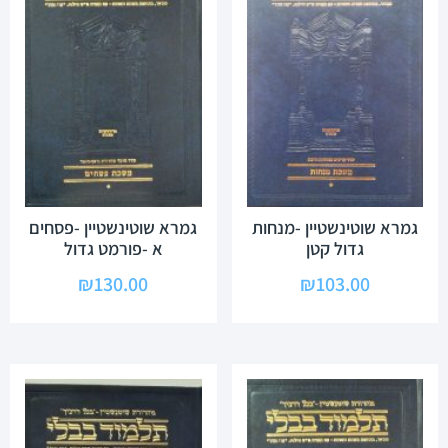
גמרא שוטינשטיין -מנחות
גמרא שוטינשטיין -פסחים
גדול קטן
א -פורמט גדול
₪
130.00
₪
103.00