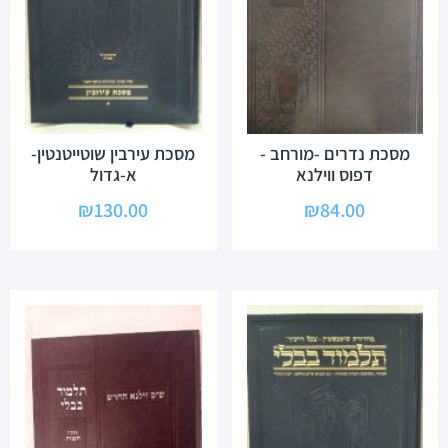
מסכת נדרים -מורחב -
מסכת עירבין שוטייטנטין-
דפוס ווילנא
א-גדול
₪
130.00
₪
84.00