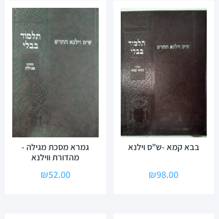
בבא קמא -ש"ס וילנא
גמרא מסכת מגילה -
מהדורת ווילנא
₪
52.00
₪
98.00