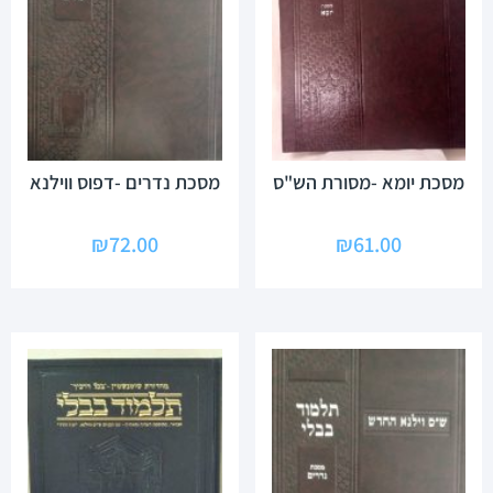
מסכת יומא -מסורת הש"ס
מסכת נדרים -דפוס ווילנא
₪
72.00
₪
61.00