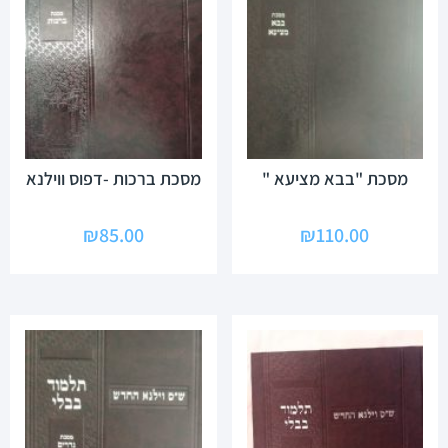
מסכת "בבא מציעא "
מסכת ברכות -דפוס ווילנא
₪
85.00
₪
110.00