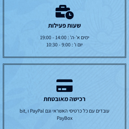
שוטייטין חולין -ב קטן
שוטייטין ירושלמי -שבת א
₪
130.00
₪
103.00