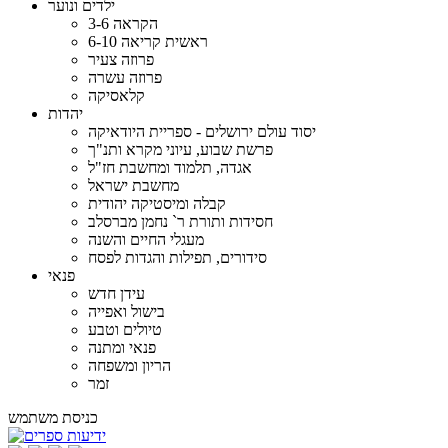
ילדים ונוער
הקראה 3-6
ראשית קריאה 6-10
פרוזה צעיר
פרוזה עשרה
קלאסיקה
יהדות
יסוד עולם ירושלים - ספריית היודאיקה
פרשת שבוע, עיוני מקרא ותנ"ך
אגדה, תלמוד ומחשבת חז"ל
מחשבת ישראל
קבלה ומיסטיקה יהודית
חסידות ותורת ר` נחמן מברסלב
מעגלי החיים והשנה
סידורים, תפילות והגדות לפסח
פנאי
עידן חדש
בישול ואפייה
טיולים וטבע
פנאי ומתנה
הריון ומשפחה
זמר
כניסת משתמש