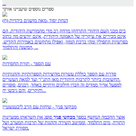
...
ספרים נוספים שיעניינו אותך
הנחת יסוד -מאה מושגים ביהדות (ח)
בים מבני העם היהודי התרחקו מרחק רב מדי מהמורשת היהודית. הם
אינם מכירים את עיקריה של האמונה היהודית, אינם יודעים מה כתוב
בפרשיות התפילין ומהי ברכת המזון, ואפילו מתקשים באמירות הקדיש.
המשנה והתלמוד, ...
עם הספר - תורת החסידות
סדרת עם הספר כוללת עשרות מהיצירות הספרותיות וההגותיות
החשובות ביותר לתרבות היהודית מאז התנ"ך ועד למאה העשרים.
למפעל אדיר ממדים זה חברו חילונים ודתיים כאחד, רבנים, סופרים
וחוקרים, והם גיבשו יח...
מבקשי פניך - שיחות עם הרב ליכטנשטיין
אוצר החכמה הנחשף בספר
מבקשי פניך
סופג את השראתו ממעיינות
התורה, מים התלמוד, וממיטב השירה וההגות של תרבות המערב ושל
מסורת ישראל.