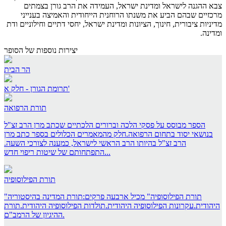
צבא ההגנה לישראל ומדינת ישראל, העמידה את הרב גורן בצמתים
מרכזיים שבהם הביע את משנתו הרוחנית הייחודית והאמיצה בענייני
מדיניות ציבורית, חינוך, הציונות ומדינת ישראל, יחסי דתיים וחילוניים ודת
ומדינה.
יצירות נוספות של הסופר
הר הבית
תרומת הגורן - חלק א'
תורת הרפואה
הספר מבוסס על פסקי הלכה וברורים הלכתיים שכתב מרן הרב זצ"ל
בנושאי יסוד בתחום הרפואה.חלק מהמאמרים הכלולים בספר כתב מרן
הרב זצ"ל בהיותו הרב הראשי לישראל, כמענה לצורכי השעה.
התפתחותם של שיטות ריפוי חדש...
תורת הפילוסופיה
"תורת הפילוסופיה" מכיל ארבעה פרקים:תורת המדינה בהיסטוריה
היהודית.עקרונות הפילוסופיה היהודית.תולדות הפילוסופיה היהודית.תורת
ההיגיון של הרמב"ם.