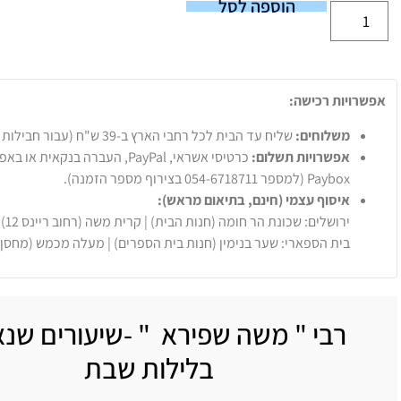
הוספה לסל
אפשרויות רכישה:
משלוחים:
שליח עד הבית לכל רחבי הארץ ב-39 ש"ח (עבור חבילות עד 20 ק"ג).
אפשרויות תשלום:
Paybox (למספר 054-6718711 בצירוף מספר הזמנה).
איסוף עצמי (חינם, בתיאום מראש):
ירושלים: שכונת הר חומה (חנות הבית) | קרית משה (רחוב ריינס 12)
בית הספארי: שער בנימין (חנות בית הספרים) | מעלה מכמש (מחסן
רבי " משה שפירא " -שיעורים שנ
בלילות שבת