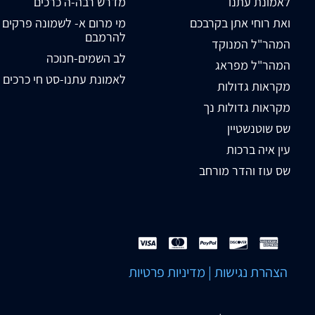
לאמונת עתנו
מדרש רבה-ה כרכים
ואת רוחי אתן בקרבכם
מי מרום א- לשמונה פרקים
להרמבם
המהר"ל המנוקד
לב השמים-חנוכה
המהר"ל מפראג
לאמונת עתנו-סט חי כרכים
מקראות גדולות
מקראות גדולות נך
שס שוטנשטיין
עין איה ברכות
שס עוז והדר מורחב
הצהרת נגישות
|
מדיניות פרטיות