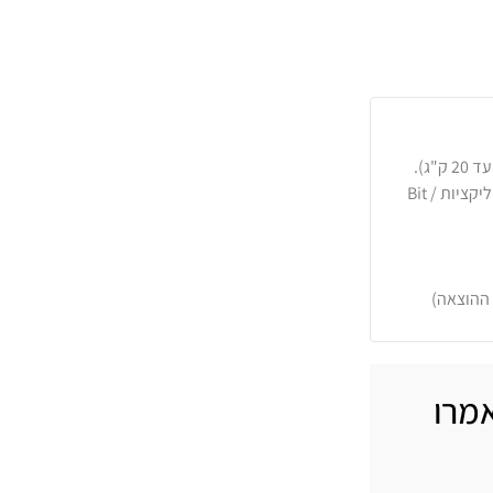
כרטיסי אשראי, PayPal, העברה בנקאית או באפליקציות Bit /
 ההוצאה)
אמרו