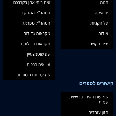
חנות
ואת רוחי אתן בקרבכם
יודאיקה
המהר"ל המנוקד
סל הקניות
המהר"ל מפראג
אודות
מקראות גדולות
יצירת קשר
מקראות גדולות נך
שס שוטנשטיין
עין איה ברכות
שס עוז והדר מורחב
קישורים לספרים
שמועות ראיה- בראשית
שמות
חזון עובדיה