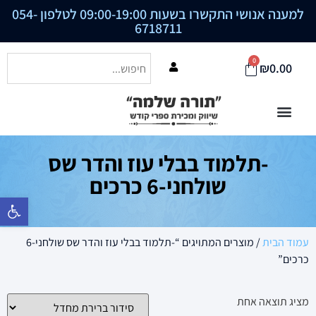
למענה אנושי התקשרו בשעות 09:00-19:00 לטלפון
054-
6718711
0
₪
0.00
-תלמוד בבלי עוז והדר שס
שולחני-6 כרכים
פתח סרגל נ
עמוד הבית
/ מוצרים המתויגים “-תלמוד בבלי עוז והדר שס שולחני-6
כרכים”
מציג תוצאה אחת