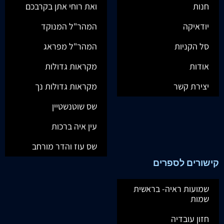
חנות
ואת רוחי אתן בקרבכם
יודאיקה
המהר"ל המנוקד
סל הקניות
המהר"ל מפראג
אודות
מקראות גדולות
יצירת קשר
מקראות גדולות נך
שס שוטנשטיין
עין איה ברכות
שס עוז והדר מורחב
קישורים לספרים
שמועות ראיה- בראשית
שמות
חזון עובדיה