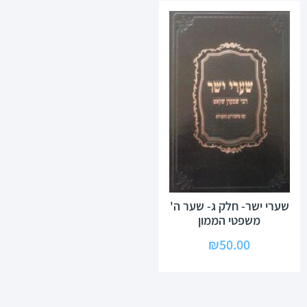
שערי ישר- חלק ג- שער ה'
משפטי הממון
₪
50.00