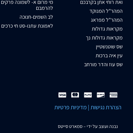
ואת רוחי אתן בקרבכם
מי מרום א- לשמונה פרקים
להרמבם
המהר"ל המנוקד
לב השמים-חנוכה
המהר"ל מפראג
לאמונת עתנו-סט חי כרכים
מקראות גדולות
מקראות גדולות נך
שס שוטנשטיין
עין איה ברכות
שס עוז והדר מורחב
הצהרת נגישות
|
מדיניות פרטיות
נבנה ועוצב על ידי –
סמארט סייטס