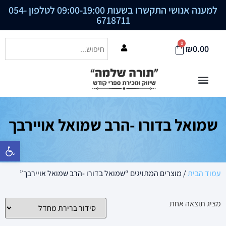
למענה אנושי התקשרו בשעות 09:00-19:00 לטלפון
054-
6718711
0
₪
0.00
שמואל בדורו -הרב שמואל אויירבך
פתח סרגל נ
עמוד הבית
/ מוצרים המתויגים “שמואל בדורו -הרב שמואל אויירבך”
מציג תוצאה אחת