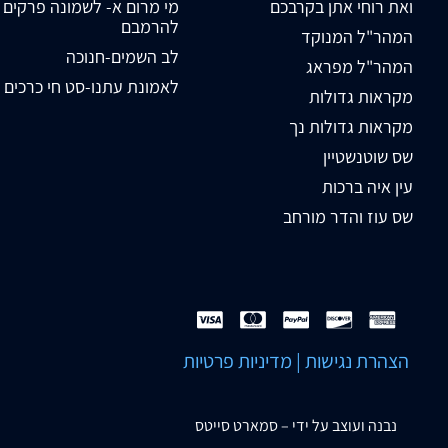
ואת רוחי אתן בקרבכם
מי מרום א- לשמונה פרקים
להרמבם
המהר"ל המנוקד
לב השמים-חנוכה
המהר"ל מפראג
לאמונת עתנו-סט חי כרכים
מקראות גדולות
מקראות גדולות נך
שס שוטנשטיין
עין איה ברכות
שס עוז והדר מורחב
הצהרת נגישות
|
מדיניות פרטיות
נבנה ועוצב על ידי –
סמארט סייטס