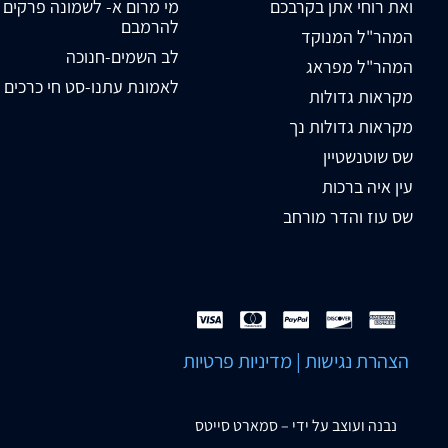
ואת רוחי אתן בקרבכם
מי מרום א- לשמונה פרקים
להרמבם
המהר"ל המנוקד
לב השמים-חנוכה
המהר"ל מפראג
לאמונת עתנו-סט חי כרכים
מקראות גדולות
מקראות גדולות נך
שס שוטנשטיין
עין איה ברכות
שס עוז והדר מורחב
הצהרת נגישות
|
מדיניות פרטיות
נבנה ועוצב על ידי –
סמארט סייטס