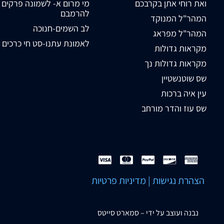
ואת רוחי אתן בקרבכם
מי מרום א- לשמונה פרקים
להרמבם
המהר"ל המנוקד
לב השמים-חנוכה
המהר"ל מפראג
לאמונת עתנו-סט חי כרכים
מקראות גדולות
מקראות גדולות נך
שס שוטנשטיין
עין איה ברכות
שס עוז והדר מורחב
הצהרת נגישות
|
מדיניות פרטיות
נבנה ועוצב על ידי –
סמארט סייטס