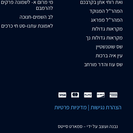
ואת רוחי אתן בקרבכם
מי מרום א- לשמונה פרקים
להרמבם
המהר"ל המנוקד
לב השמים-חנוכה
המהר"ל מפראג
לאמונת עתנו-סט חי כרכים
מקראות גדולות
מקראות גדולות נך
שס שוטנשטיין
עין איה ברכות
שס עוז והדר מורחב
הצהרת נגישות
|
מדיניות פרטיות
נבנה ועוצב על ידי –
סמארט סייטס