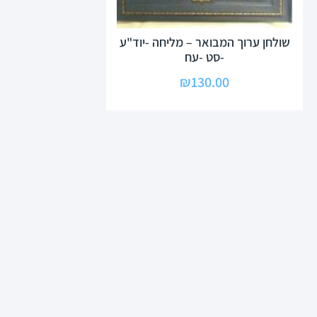
שולחן ערוך המבואר – מליחה -יוד"ע
-סט -עח
₪
130.00