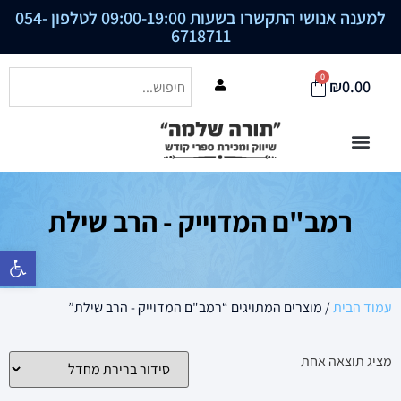
למענה אנושי התקשרו בשעות 09:00-19:00 לטלפון
054-
6718711
0
₪
0.00
רמב"ם המדוייק - הרב שילת
פתח סרגל נ
עמוד הבית
/ מוצרים המתויגים “רמב"ם המדוייק - הרב שילת”
מציג תוצאה אחת