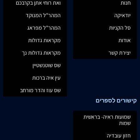
חנות
ואת רוחי אתן בקרבכם
יודאיקה
המהר"ל המנוקד
סל הקניות
המהר"ל מפראג
אודות
מקראות גדולות
יצירת קשר
מקראות גדולות נך
שס שוטנשטיין
עין איה ברכות
שס עוז והדר מורחב
קישורים לספרים
שמועות ראיה- בראשית
שמות
חזון עובדיה