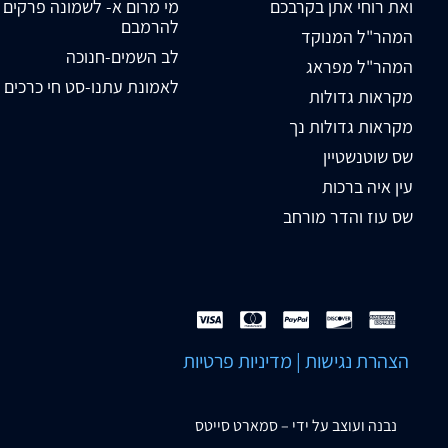
ואת רוחי אתן בקרבכם
מי מרום א- לשמונה פרקים
להרמבם
המהר"ל המנוקד
לב השמים-חנוכה
המהר"ל מפראג
לאמונת עתנו-סט חי כרכים
מקראות גדולות
מקראות גדולות נך
שס שוטנשטיין
עין איה ברכות
שס עוז והדר מורחב
הצהרת נגישות
|
מדיניות פרטיות
נבנה ועוצב על ידי –
סמארט סייטס