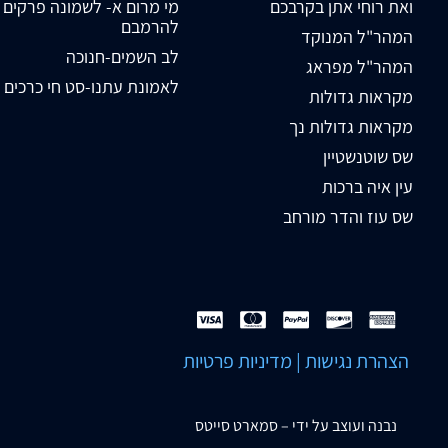
ואת רוחי אתן בקרבכם
מי מרום א- לשמונה פרקים
להרמבם
המהר"ל המנוקד
לב השמים-חנוכה
המהר"ל מפראג
לאמונת עתנו-סט חי כרכים
מקראות גדולות
מקראות גדולות נך
שס שוטנשטיין
עין איה ברכות
שס עוז והדר מורחב
הצהרת נגישות
|
מדיניות פרטיות
נבנה ועוצב על ידי –
סמארט סייטס