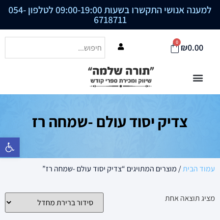
למענה אנושי התקשרו בשעות 09:00-19:00 לטלפון
054-
6718711
0
₪
0.00
צדיק יסוד עולם -שמחה רז
פתח סרגל נ
עמוד הבית
/ מוצרים המתויגים “צדיק יסוד עולם -שמחה רז”
מציג תוצאה אחת