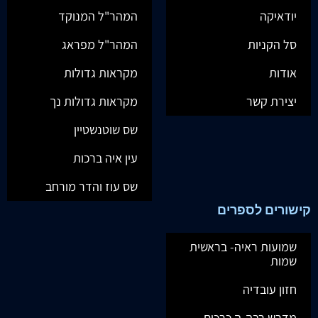
יודאיקה
המהר"ל המנוקד
סל הקניות
המהר"ל מפראג
אודות
מקראות גדולות
יצירת קשר
מקראות גדולות נך
שס שוטנשטיין
עין איה ברכות
שס עוז והדר מורחב
קישורים לספרים
שמועות ראיה- בראשית
שמות
חזון עובדיה
מדרש רבה-ה כרכים