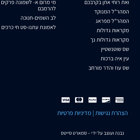
ואת רוחי אתן בקרבכם
מי מרום א- לשמונה פרקים
להרמבם
המהר"ל המנוקד
לב השמים-חנוכה
המהר"ל מפראג
לאמונת עתנו-סט חי כרכים
מקראות גדולות
מקראות גדולות נך
שס שוטנשטיין
עין איה ברכות
שס עוז והדר מורחב
הצהרת נגישות
|
מדיניות פרטיות
נבנה ועוצב על ידי –
סמארט סייטס