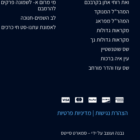
ואת רוחי אתן בקרבכם
מי מרום א- לשמונה פרקים
להרמבם
המהר"ל המנוקד
לב השמים-חנוכה
המהר"ל מפראג
לאמונת עתנו-סט חי כרכים
מקראות גדולות
מקראות גדולות נך
שס שוטנשטיין
עין איה ברכות
שס עוז והדר מורחב
הצהרת נגישות
|
מדיניות פרטיות
נבנה ועוצב על ידי –
סמארט סייטס