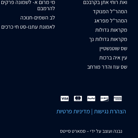
ואת רוחי אתן בקרבכם
מי מרום א- לשמונה פרקים
להרמבם
המהר"ל המנוקד
לב השמים-חנוכה
המהר"ל מפראג
לאמונת עתנו-סט חי כרכים
מקראות גדולות
מקראות גדולות נך
שס שוטנשטיין
עין איה ברכות
שס עוז והדר מורחב
הצהרת נגישות
|
מדיניות פרטיות
נבנה ועוצב על ידי –
סמארט סייטס