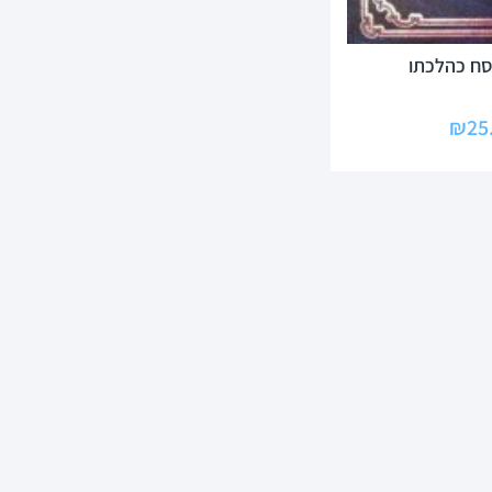
סח כהלכתו
₪
25