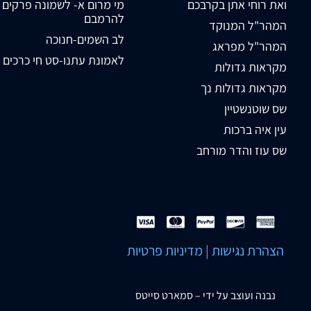
ואת רוחי אתן בקרבכם
מי מרום א- לשמונה פרקים
להרמבם
המהר"ל המנוקד
לב השמים-חנוכה
המהר"ל מפראג
לאמונת עתנו-סט חי כרכים
מקראות גדולות
מקראות גדולות נך
שס שוטנשטיין
עין איה ברכות
שס עוז והדר מורחב
הצהרת נגישות
|
מדיניות פרטיות
נבנה ועוצב על ידי –
סמארט סייטס