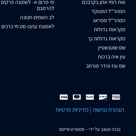
ואת רוחי אתן בקרבכם
מי מרום א- לשמונה פרקים
להרמבם
המהר"ל המנוקד
לב השמים-חנוכה
המהר"ל מפראג
לאמונת עתנו-סט חי כרכים
מקראות גדולות
מקראות גדולות נך
שס שוטנשטיין
עין איה ברכות
שס עוז והדר מורחב
הצהרת נגישות
|
מדיניות פרטיות
נבנה ועוצב על ידי –
סמארט סייטס