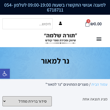
למענה אנושי התקשרו בשעות 09:00-19:00 לטלפון
054-
6718711
0
₪
0.00
נר למאור
פתח סרגל נ
עמוד הבית
/ מוצרים המתויגים “נר למאור”
מציג תוצאה אחת