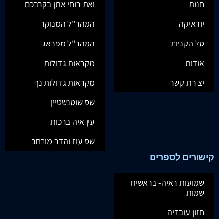
חנות
ואת רוחי אתן בקרבכם
יודאיקה
המהר"ל המנוקד
סל הקניות
המהר"ל מפראג
אודות
מקראות גדולות
יצירת קשר
מקראות גדולות נך
שס שוטנשטיין
עין איה ברכות
שס עוז והדר מורחב
קישורים לספרים
שמועות ראיה- בראשית
שמות
חזון עובדיה