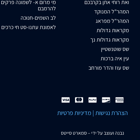
ואת רוחי אתן בקרבכם
מי מרום א- לשמונה פרקים
להרמבם
המהר"ל המנוקד
לב השמים-חנוכה
המהר"ל מפראג
לאמונת עתנו-סט חי כרכים
מקראות גדולות
מקראות גדולות נך
שס שוטנשטיין
עין איה ברכות
שס עוז והדר מורחב
הצהרת נגישות
|
מדיניות פרטיות
נבנה ועוצב על ידי –
סמארט סייטס