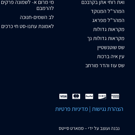
ואת רוחי אתן בקרבכם
מי מרום א- לשמונה פרקים
להרמבם
המהר"ל המנוקד
לב השמים-חנוכה
המהר"ל מפראג
לאמונת עתנו-סט חי כרכים
מקראות גדולות
מקראות גדולות נך
שס שוטנשטיין
עין איה ברכות
שס עוז והדר מורחב
הצהרת נגישות
|
מדיניות פרטיות
נבנה ועוצב על ידי –
סמארט סייטס