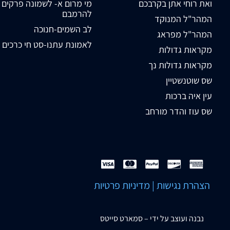
ואת רוחי אתן בקרבכם
מי מרום א- לשמונה פרקים
להרמבם
המהר"ל המנוקד
לב השמים-חנוכה
המהר"ל מפראג
לאמונת עתנו-סט חי כרכים
מקראות גדולות
מקראות גדולות נך
שס שוטנשטיין
עין איה ברכות
שס עוז והדר מורחב
הצהרת נגישות
|
מדיניות פרטיות
נבנה ועוצב על ידי –
סמארט סייטס